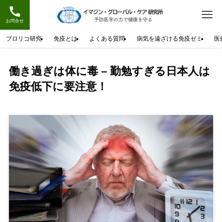
お問合せ
ブロリコ研究
免疫とは
よくある質問
病気を遠ざける免疫ゼミ
医
働き過ぎは体に毒 – 勤勉すぎる日本人は
免疫低下に要注意！