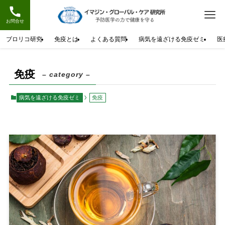
お問合せ
ブロリコ研究
免疫とは
よくある質問
病気を遠ざける免疫ゼミ
医
免疫
– category –
病気を遠ざける免疫ゼミ
免疫