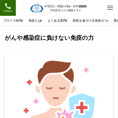
お問合せ
ブロリコ研究
免疫とは
よくある質問
病気を遠ざける免疫ゼミ
医
がんや感染症に負けない免疫の力