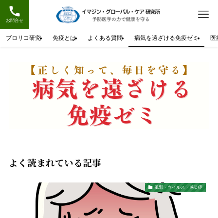
お問合せ
ブロリコ研究
免疫とは
よくある質問
病気を遠ざける免疫ゼミ
医
よく読まれている記事
風邪・ウイルス・感染症