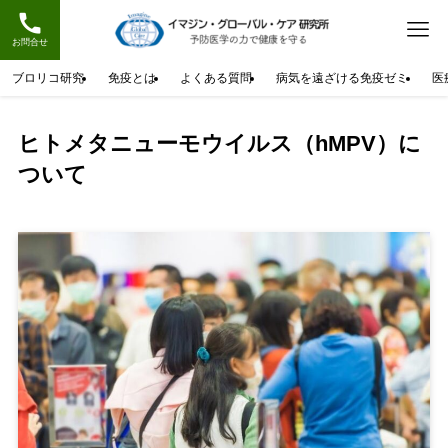
お問合せ
ブロリコ研究
免疫とは
よくある質問
病気を遠ざける免疫ゼミ
医
ヒトメタニューモウイルス（hMPV）に
ついて